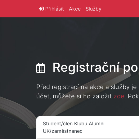
Přihlásit
Akce
Služby
Registrační po
Před registrací na akce a služby je
účet, můžete si ho založit
zde
. Po
Student/člen Klubu Alumni
UK/zaměstnanec