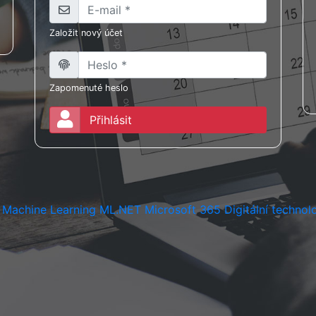
Založit nový účet
Zapomenuté heslo
Přihlásit
Machine Learning
ML.NET
Microsoft 365
Digitální technol